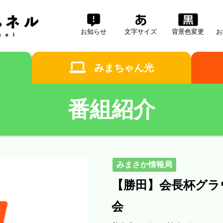
お知らせ
文字
サイズ
背景色
変更
お
みまちゃん光
番組紹介
みまさか情報局
【勝田】会長杯グラ
会