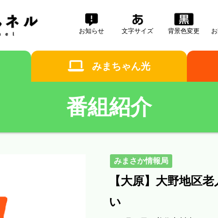
お知らせ
文字
サイズ
背景色
変更
お
みまちゃん光
番組紹介
みまさか情報局
【大原】大野地区老
い